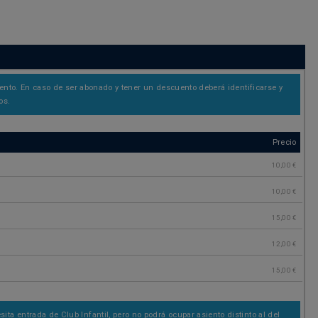
nto. En caso de ser abonado y tener un descuento deberá identificarse y
os.
Precio
10,00 €
10,00 €
15,00 €
12,00 €
15,00 €
entrada de Club Infantil, pero no podrá ocupar asiento distinto al del