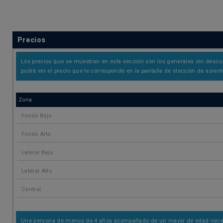
Precios
Los precios que se muestran en esta sección son los generales sin descue
podrá ver el precio que le corresponde en la pantalla de elección de asient
Zona
Fondo Bajo
Fondo Alto
Lateral Bajo
Lateral Alto
Central
Una persona de menos de 4 años acompañado de un mayor de edad necesita 