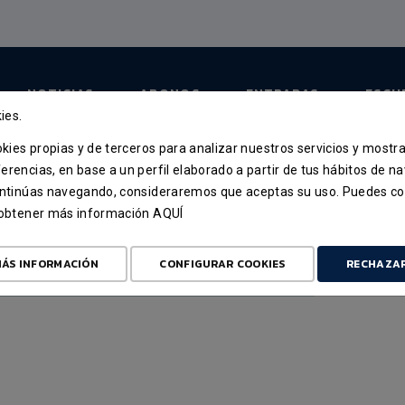
NOTICIAS
ABONOS
ENTRADAS
ESCU
ies.
ookies propias y de terceros para analizar nuestros servicios y mostr
erencias, en base a un perfil elaborado a partir de tus hábitos de n
IGA REGULAR / JORNADA 7
continúas navegando, consideraremos que aceptas su uso. Puedes co
NOV 2025
u obtener más información
AQUÍ
 8 18:30
ALIMERKA OVIEDO
ÁS INFORMACIÓN
CONFIGURAR COOKIES
RECHAZA
RNANDO MARTÍN