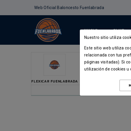
Web Oficial Baloncesto Fuenlabrada
INICIO
CLUB
Nuestro sitio utiliza cook
Este sitio web utiliza c
relacionada con tus pref
PRIMERA FEB / L
páginas visitadas). Si 
utilización de cookies 
SÁB
FLEXICAR FUENLABRADA
M
PABELLÓN FE