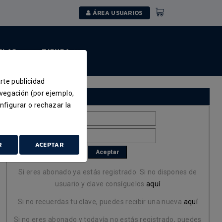
ÁREA USUARIOS
ELAS
TIENDA
arte publicidad
avegación (por ejemplo,
Identificación
nfigurar o rechazar la
R
ACEPTAR
Si eres abonado ya estás registrado. Si no dispones de
usuario y clave consíguelos
aquí
Si no recuerdas tu clave, puedes recibir una nueva
aquí
Si no eres abonado y todavía no estás registrado, puedes